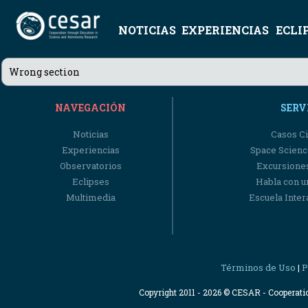
NOTICIAS
EXPERIENCIAS
ECLI
Wrong section
NAVEGACIÓN
SERV
Noticias
Casos Ci
Experiencias
Space Scienc
Observatorios
Excursiones
Eclipses
Habla con u
Multimedia
Escuela Intera
Términos de Uso
P
|
Copyright 2011 - 2026 © CESAR - Cooperat