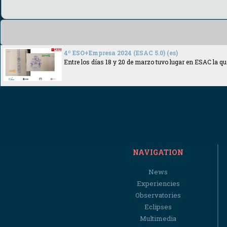
4º ESO+Empresa 2024 (ESAC 5.0) (es)
Entre los días 18 y 20 de marzo tuvo lugar en ESAC la 
NAVIGATION
News
Experiencies
Observatories
Eclipses
Multimedia