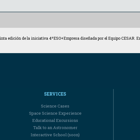
quinta edición de la iniciativa 4ºESO+Empresa diseñada por el Equipo CESAR. 
SERVICES
Science Cases
Space Science Experience
Educational Excursions
Talk to an Astronomer
Interactive School (soon)