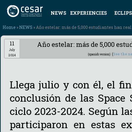
NEWS
EXPERIENCIES
ECLIPS
Home
»
NEWS
» Año estelar: más de 5,000 estudiantes han rea
11
Año estelar: más de 5,000 estu
July
(
See the n
(spanish version)
2024
Llega julio y con él, el f
conclusión de las Space 
ciclo 2023-2024. Según las
participaron en estas ex