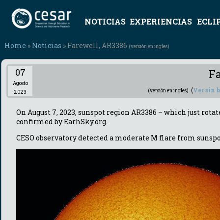
NOTICIAS
EXPERIENCIAS
ECLI
Home
»
Noticias
» Farewell, AR3386
(versión en ingles)
07
F
Agosto
(
Ver sin 
(versión en ingles)
2023
On August 7, 2023, sunspot region AR3386 – which just rotat
confirmed by EarhSky.org.
CESO observatory detected a moderate M flare from sunspo