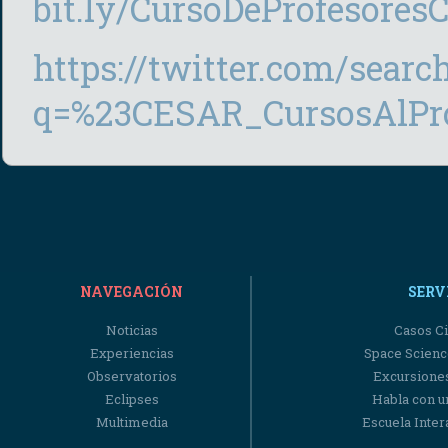
bit.ly/CursoDeProfesor
https://twitter.com/searc
q=%23CESAR_CursosAlPro
NAVEGACIÓN
SERV
Noticias
Casos Ci
Experiencias
Space Scienc
Observatorios
Excursiones
Eclipses
Habla con u
Multimedia
Escuela Intera