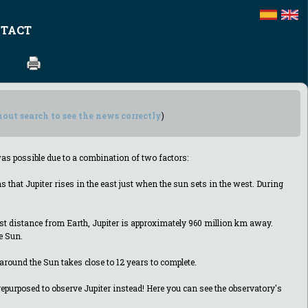
TACT
out search to see the news correctly
)
as possible due to a combination of two factors:
 that Jupiter rises in the east just when the sun sets in the west. During
rthest distance from Earth, Jupiter is approximately 960 million km away.
he Sun.
around the Sun takes close to 12 years to complete.
 repurposed to observe Jupiter instead! Here you can see the observatory's