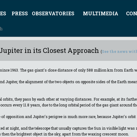
ES
PRESS
OBSERVATORIES
MULTIMEDIA
CON
ch
upiter in its Closest Approach
(
See the news with
 since 1963. The gas giant's close distance of only 588 million km from Earth w
d Jupiter, the alignment of the two objects on opposite sides of the Earth means
ical orbits, they pass by each other at varying distances. For example, at its fa
s occurs every 11.8 years, due to the long orbital period of the gas giant around t
of opposition and Jupiter's perigree is much more rare, because Jupiter's orbit 
 at night, and the telescope that usually captures the Sun in visible light was
as then the brightest object in the sky, apart from the waxing crescent moon.