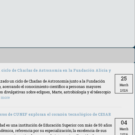
 ciclo de Charlas de Astronomía en la Fundación Alicia y
25
ado un ciclo de Charlas de Astronomía junto a la Fundación
March
o, acercando el conocimiento científico a personas mayores
2026
 divulgativas sobre eclipses, Marte, astrobiología y el telescopio
 more
eros de CUNEF exploran el corazón tecnológico de CESAR
04
d es una institución de Educación Superior con más de 50 años
March
adémica, referencia por su especialización; la excelencia de sus
2026