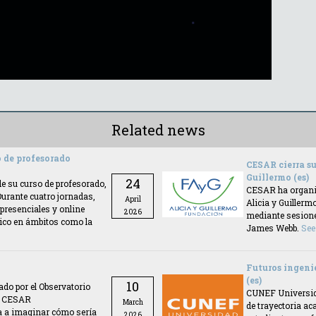
Related news
 de profesorado
CESAR cierra su
Guillermo (es)
24
e su curso de profesorado,
CESAR ha organiz
 Durante cuatro jornadas,
April
Alicia y Guillerm
presenciales y online
2026
mediante sesiones
mico en ámbitos como la
James Webb.
See
Futuros ingeni
(es)
10
ado por el Observatorio
CUNEF Universida
to CESAR
March
de trayectoria ac
a a imaginar cómo sería
2026