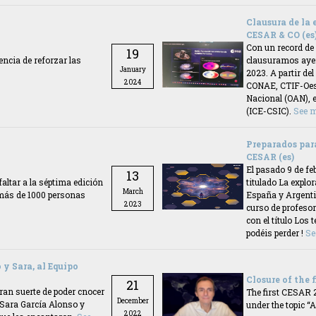
Clausura de la 
CESAR & CO (es
Con un record de
19
ncia de reforzar las
clausuramos ayer
January
2023. A partir de
2024
CONAE, CTIF-Oest
Nacional (OAN), e
(ICE-CSIC).
See 
Preparados para
CESAR (es)
El pasado 9 de fe
13
ltar a la séptima edición
titulado La explo
March
más de 1000 personas
España y Argenti
2023
curso de profesor
con el título Los 
podéis perder !
Se
 y Sara, al Equipo
Closure of the 
21
ran suerte de poder cnocer
The first CESAR 
December
 Sara García Alonso y
under the topic 
2022