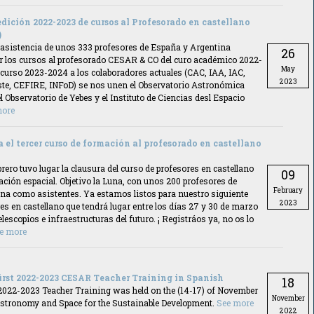
edición 2022-2023 de cursos al Profesorado en castellano
)
 asistencia de unos 333 profesores de España y Argentina
26
 los cursos al profesorado CESAR & CO del curo académico 2022-
May
l curso 2023-2024 a los colaboradores actuales (CAC, IAA, IAC,
2023
e, CEFIRE, INFoD) se nos unen el Observatorio Astronómica
l Observatorio de Yebes y el Instituto de Ciencias desl Espacio
more
 el tercer curso de formación al profesorado en castellano
brero tuvo lugar la clausura del curso de profesores en castellano
09
ración espacial. Objetivo la Luna, con unos 200 profesores de
February
na como asistentes. Ya estamos listos para nuestro siguiente
2023
es en castellano que tendrá lugar entre los días 27 y 30 de marzo
telescopios e infraestructuras del futuro. ¡ Registráos ya, no os lo
e more
first 2022-2023 CESAR Teacher Training in Spanish
18
2022-2023 Teacher Training was held on the (14-17) of November
November
“Astronomy and Space for the Sustainable Development.
See more
2022