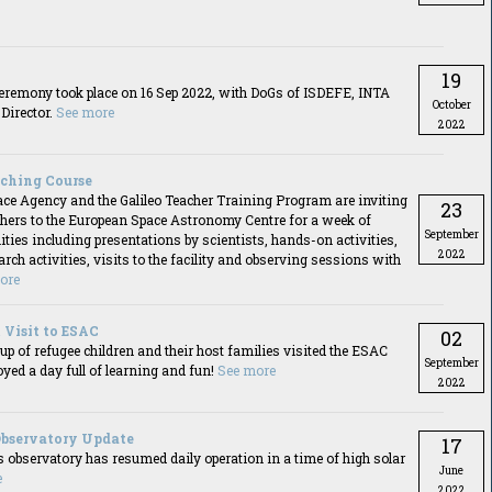
19
ceremony took place on 16 Sep 2022, with DoGs of ISDEFE, INTA
October
Director.
See more
2022
ching Course
ce Agency and the Galileo Teacher Training Program are inviting
23
achers to the European Space Astronomy Centre for a week of
September
ities including presentations by scientists, hands-on activities,
2022
earch activities, visits to the facility and observing sessions with
ore
 Visit to ESAC
02
p of refugee children and their host families visited the ESAC
September
oyed a day full of learning and fun!
See more
2022
Observatory Update
17
 observatory has resumed daily operation in a time of high solar
June
e
2022