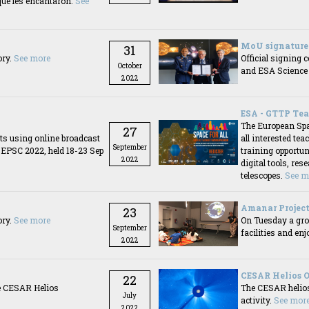
que les encantaron.
See
MoU signature
31
ory.
See more
Official signing 
October
and ESA Science 
2022
ESA - GTTP Tea
The European Spa
27
ts using online broadcast
all interested te
September
e EPSC 2022, held 18-23 Sep
training opportun
2022
digital tools, res
telescopes.
See m
Amanar Project
23
ory.
See more
On Tuesday a grou
September
facilities and enj
2022
CESAR Helios 
22
he CESAR Helios
The CESAR helios
July
activity.
See mor
2022