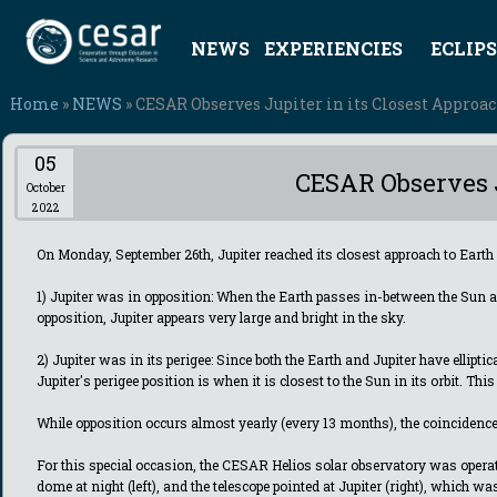
NEWS
EXPERIENCIES
ECLIPS
Home
»
NEWS
» CESAR Observes Jupiter in its Closest Approa
05
CESAR Observes J
October
2022
On Monday, September 26th, Jupiter reached its closest approach to Earth
1) Jupiter was in opposition: When the Earth passes in-between the Sun an
opposition, Jupiter appears very large and bright in the sky.
2) Jupiter was in its perigee: Since both the Earth and Jupiter have ellipt
Jupiter's perigee position is when it is closest to the Sun in its orbit. Thi
While opposition occurs almost yearly (every 13 months), the coincidence 
For this special occasion, the CESAR Helios solar observatory was operated
dome at night (left), and the telescope pointed at Jupiter (right), which w