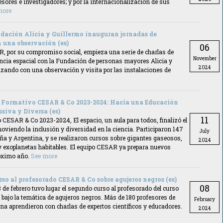
esores e investigadores; y por la internacionalización de sus
more
dación Alicia y Guillermo inauguran jornadas de
 una observación (es)
06
R, por su compromiso social, empieza una serie de charlas de
November
ncia espacial con la Fundación de personas mayores Alicia y
2024
zando con una observación y visita por las instalaciones de
lo Formativo CESAR & Co 2023-2024: Hacia una Educación
usiva y Diversa (es)
11
o CESAR & Co 2023-2024, El espacio, un aula para todos, finalizó el
viendo la inclusión y diversidad en la ciencia. Participaron 147
July
ña y Argentina, y se realizaron cursos sobre gigantes gaseosos,
2024
y exoplanetas habitables. El equipo CESAR ya prepara nuevos
róximo año.
See more
rso al profesorado CESAR & Co sobre agujeros negros (es)
08
8 de febrero tuvo lugar el segundo curso al profesorado del curso
bajo la temática de agujeros negros. Más de 180 profesores de
February
a aprendieron con charlas de expertos científicos y educadores.
2024