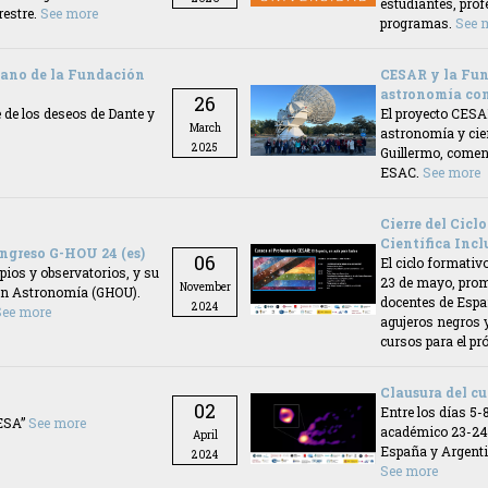
estudiantes, prof
restre.
See more
programas.
See 
mano de la Fundación
CESAR y la Fun
astronomía con
26
 de los deseos de Dante y
El proyecto CESA
March
astronomía y cie
2025
Guillermo, comen
ESAC.
See more
Cierre del Cic
Científica Incl
ngreso G-HOU 24 (es)
06
El ciclo formativ
pios y observatorios, y su
23 de mayo, promo
November
 en Astronomía (GHOU).
docentes de Espa
2024
See more
agujeros negros 
cursos para el p
Clausura del cu
02
Entre los días 5-
 ESA”
See more
académico 23-24 
April
España y Argentin
2024
See more