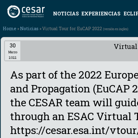
NOTICIAS
EXPERIENCIAS
ECLI
Home
»
Noticias
» Virtual Tour for EuCAP 2022
(versión en ingles)
30
Virtual
Marzo
2022
As part of the 2022 Euro
and Propagation (EuCAP 2
the CESAR team will guide
through an ESAC Virtual T
https://cesar.esa.int/vtou