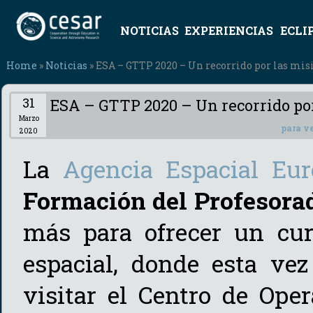
NOTICIAS
EXPERIENCIAS
ECLI
Home
»
Noticias
» ESA – GTTP 2020 – Un recorrido por las mis
31
ESA – GTTP 2020 – Un recorrido por
Marzo
para ve
2020
La
Agencia Espacial Eur
Formación del Profesorad
más para ofrecer un cur
espacial, donde esta ve
visitar el Centro de Oper