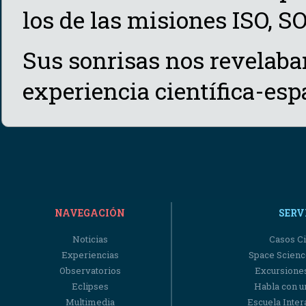
los de las misiones ISO, S
Sus sonrisas nos revelaba
experiencia científica-espa
NAVEGACIÓN
SERV
Noticias
Casos Ci
Experiencias
Space Scienc
Observatorios
Excursiones
Eclipses
Habla con u
Multimedia
Escuela Intera