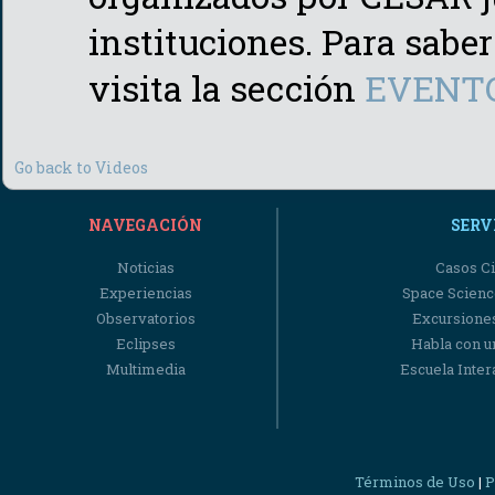
instituciones. Para saber
visita la sección
EVENT
Go back to Videos
NAVEGACIÓN
SERV
Noticias
Casos Ci
Experiencias
Space Scienc
Observatorios
Excursiones
Eclipses
Habla con u
Multimedia
Escuela Intera
Términos de Uso
P
|