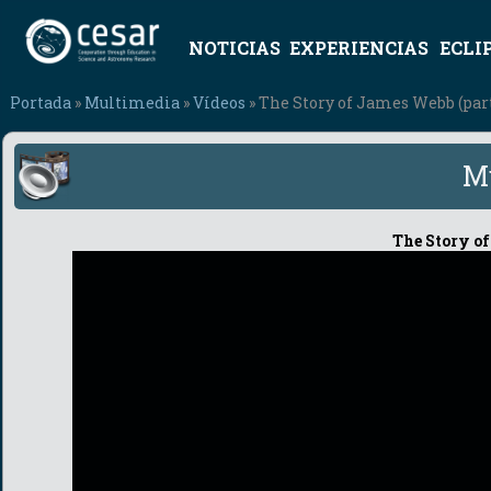
NOTICIAS
EXPERIENCIAS
ECLI
Portada
»
Multimedia
»
Vídeos
» The Story of James Webb (part 
M
The Story of