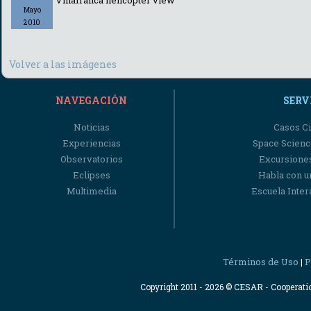
Villafranca helicopter view
Mayo
2010
Volver a las imágenes
NAVEGACIÓN
SERV
Noticias
Casos Ci
Experiencias
Space Scienc
Observatorios
Excursiones
Eclipses
Habla con u
Multimedia
Escuela Intera
Términos de Uso
P
|
Copyright 2011 - 2026 © CESAR - Cooperat