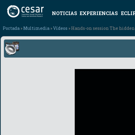
NOTICIAS
EXPERIENCIAS
ECLI
Portada
»
Multimedia
»
Vídeos
» Hands-on session The hidden