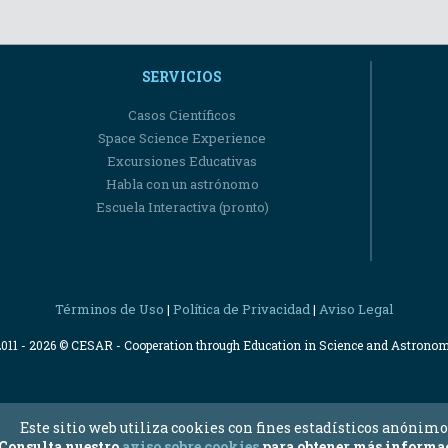
SERVICIOS
Casos Científicos
Space Science Experience
Excursiones Educativas
Habla con un astrónomo
Escuela Interactiva (pronto)
Términos de Uso
Política de Privacidad
Aviso Legal
|
|
2011 - 2026 © CESAR - Cooperation through Education in Science and Astrono
Este sitio web utiliza cookies con fines estadísticos anónimo
Consulta nuestro
aviso sobre cookies
para obtener más informa