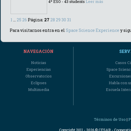
4º ESO - 43 students
Leer más
1
...
25
26
Página:
27
28
29
30
31
Para visitarnos entra en el
Space Science Experience
y sigu
NAVEGACIÓN
SERV
Noticias
Casos Ci
Experiencias
Space Scienc
Observatorios
Excursiones
Eclipses
Habla con u
Multimedia
Escuela Intera
Términos de Uso
P
|
Copyright 2011 - 2026 © CESAR - Cooperat