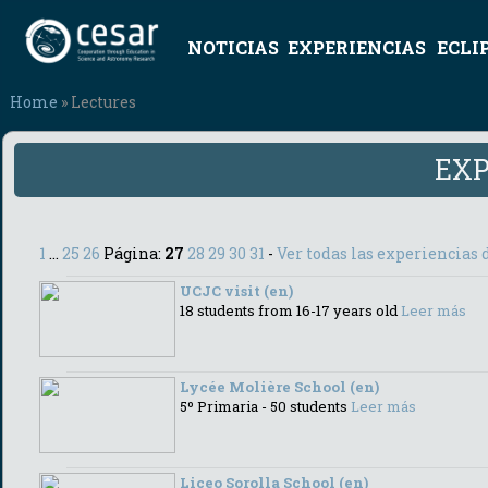
NOTICIAS
EXPERIENCIAS
ECLI
Home
» Lectures
EXP
1
...
25
26
Página:
27
28
29
30
31
-
Ver todas las experiencias d
UCJC visit (en)
18 students from 16-17 years old
Leer más
Lycée Molière School (en)
5º Primaria - 50 students
Leer más
Liceo Sorolla School (en)