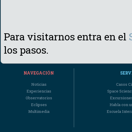
Para visitarnos entra en el
los pasos.
NAVEGACIÓN
SERV
Noticias
Casos Ci
Experiencias
Space Scienc
Observatorios
Excursiones
Eclipses
Habla con u
Multimedia
Escuela Intera