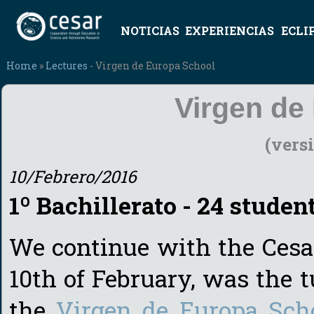
NOTICIAS
EXPERIENCIAS
ECLI
Home
»
Lectures
- Virgen de Europa School
Virgen de
(vers
10/Febrero/2016
1º Bachillerato - 24 studen
We continue with the Cesar
10th of February, was the t
the
Virgen de Europa Sch