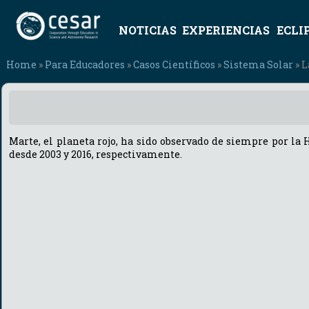
NOTICIAS
EXPERIENCIAS
ECLI
Home
»
Para Educadores
»
Casos Científicos
»
Sistema Solar
» L
Marte, el planeta rojo, ha sido observado de siempre por la
desde 2003 y 2016, respectivamente.